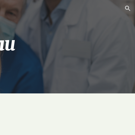
ion
ми